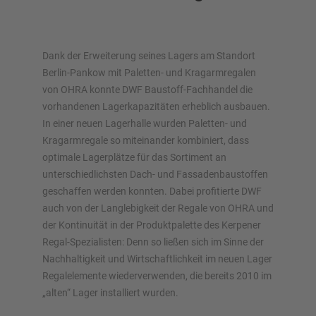
Dank der Erweiterung seines Lagers am Standort
Berlin-Pankow mit Paletten- und Kragarmregalen
von OHRA konnte DWF Baustoff-Fachhandel die
Lagersysteme im Überblick
vorhandenen Lagerkapazitäten erheblich ausbauen.
In einer neuen Lagerhalle wurden Paletten- und
Palettenregale
Kragarmregale so miteinander kombiniert, dass
Verschieberegale
optimale Lagerplätze für das Sortiment an
Automatische Lagersysteme
unterschiedlichsten Dach- und Fassadenbaustoffen
Regalhalle
geschaffen werden konnten. Dabei profitierte DWF
Lagerbühne
auch von der Langlebigkeit der Regale von OHRA und
Vertikalregale/Spanplattenregale
der Kontinuität in der Produktpalette des Kerpener
Regal-Spezialisten: Denn so ließen sich im Sinne der
Nachhaltigkeit und Wirtschaftlichkeit im neuen Lager
Regalelemente wiederverwenden, die bereits 2010 im
„alten“ Lager installiert wurden.
Planen Sie Ihr Regalsystem individuell mit unseren
Konfiguratoren – inklusive direkter Anfrage