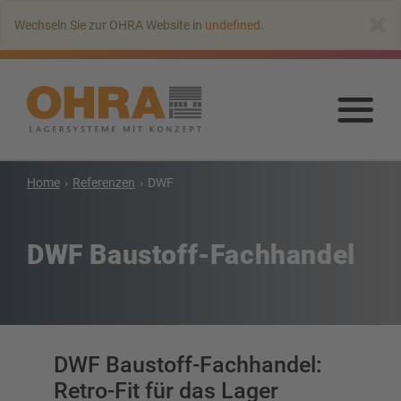
Zum
×
Wechseln Sie zur OHRA Website in
undefined
.
Hauptinhalt
springen
Zu
Haup
spr
Home
Referenzen
DWF
Kragarmregale
Kragarmregal mit Dach
DWF Baustoff-Fachhandel
Einseitiges Kragarmregal
Doppelseitiges Kragarmregal
Kragarmregal für Schwerlasten
Kragarmregal als Verschieberegal
Kragarmregal für Langgut
DWF Baustoff-Fachhandel:
Weitere Kragarmregale
Retro-Fit für das Lager