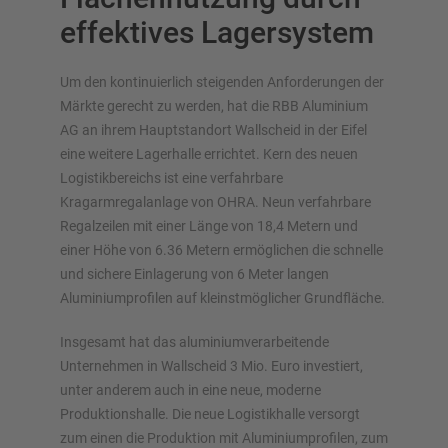
effektives Lagersystem
Um den kontinuierlich steigenden Anforderungen der
Märkte gerecht zu werden, hat die RBB Aluminium
AG an ihrem Hauptstandort Wallscheid in der Eifel
Lagersysteme im Überblick
eine weitere Lagerhalle errichtet. Kern des neuen
Logistikbereichs ist eine verfahrbare
Palettenregale
Kragarmregalanlage von OHRA. Neun verfahrbare
Verschieberegale
Regalzeilen mit einer Länge von 18,4 Metern und
Automatische Lagersysteme
einer Höhe von 6.36 Metern ermöglichen die schnelle
und sichere Einlagerung von 6 Meter langen
Regalhalle
Aluminiumprofilen auf kleinstmöglicher Grundfläche.
Lagerbühne
Vertikalregale/Spanplattenregale
Insgesamt hat das aluminiumverarbeitende
Unternehmen in Wallscheid 3 Mio. Euro investiert,
unter anderem auch in eine neue, moderne
Produktionshalle. Die neue Logistikhalle versorgt
Planen Sie Ihr Regalsystem individuell mit unseren
zum einen die Produktion mit Aluminiumprofilen, zum