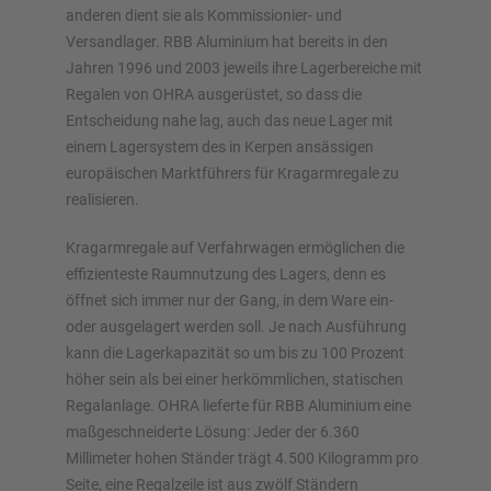
Konfiguratoren – inklusive direkter Anfrage
anderen dient sie als Kommissionier- und
Versandlager. RBB Aluminium hat bereits in den
Jahren 1996 und 2003 jeweils ihre Lagerbereiche mit
Jetzt Regal konfigurieren
Regalen von OHRA ausgerüstet, so dass die
Entscheidung nahe lag, auch das neue Lager mit
einem Lagersystem des in Kerpen ansässigen
europäischen Marktführers für Kragarmregale zu
realisieren.
Kragarmregale auf Verfahrwagen ermöglichen die
effizienteste Raumnutzung des Lagers, denn es
öffnet sich immer nur der Gang, in dem Ware ein-
oder ausgelagert werden soll. Je nach Ausführung
kann die Lagerkapazität so um bis zu 100 Prozent
höher sein als bei einer herkömmlichen, statischen
Regalanlage. OHRA lieferte für RBB Aluminium eine
maßgeschneiderte Lösung: Jeder der 6.360
Millimeter hohen Ständer trägt 4.500 Kilogramm pro
Seite, eine Regalzeile ist aus zwölf Ständern