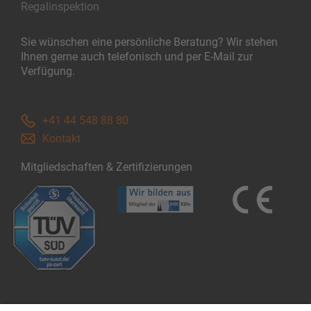
Regalinspektion
Sie wünschen eine persönliche Beratung? Wir stehen
Ihnen gerne auch telefonisch und per E-Mail zur
Verfügung.
+41 44 548 88 80
Kontakt
Mitgliedschaften & Zertifizierungen