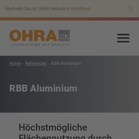
Zum
×
Wechseln Sie zur OHRA Website in
undefined
.
Hauptinhalt
springen
Zu
Haup
spr
Home
Referenzen
RBB Aluminium
Kragarmregale
Kragarmregal mit Dach
RBB Aluminium
Einseitiges Kragarmregal
Doppelseitiges Kragarmregal
Kragarmregal für Schwerlasten
Kragarmregal als Verschieberegal
Höchstmögliche
Kragarmregal für Langgut
Weitere Kragarmregale
Flächennutzung durch