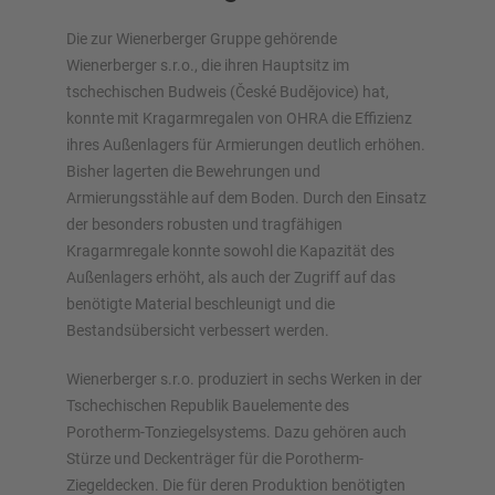
Die zur Wienerberger Gruppe gehörende
Wienerberger s.r.o., die ihren Hauptsitz im
tschechischen Budweis (České Budějovice) hat,
konnte mit Kragarmregalen von OHRA die Effizienz
ihres Außenlagers für Armierungen deutlich erhöhen.
Lagersysteme im Überblick
Bisher lagerten die Bewehrungen und
Armierungsstähle auf dem Boden. Durch den Einsatz
Palettenregale
der besonders robusten und tragfähigen
Verschieberegale
Kragarmregale konnte sowohl die Kapazität des
Automatische Lagersysteme
Außenlagers erhöht, als auch der Zugriff auf das
Regalhalle
benötigte Material beschleunigt und die
Lagerbühne
Bestandsübersicht verbessert werden.
Vertikalregale/Spanplattenregale
Wienerberger s.r.o. produziert in sechs Werken in der
Tschechischen Republik Bauelemente des
Porotherm-Tonziegelsystems. Dazu gehören auch
Stürze und Deckenträger für die Porotherm-
Planen Sie Ihr Regalsystem individuell mit unseren
Ziegeldecken. Die für deren Produktion benötigten
Konfiguratoren – inklusive direkter Anfrage