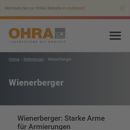
Zum
×
Wechseln Sie zur OHRA Website in
undefined
.
Hauptinhalt
springen
Zu
Haup
spr
Home
Referenzen
Wienerberger
Kragarmregale
Kragarmregal mit Dach
Wienerberger
Einseitiges Kragarmregal
Doppelseitiges Kragarmregal
Kragarmregal für Schwerlasten
Kragarmregal als Verschieberegal
Kragarmregal für Langgut
Wienerberger: Starke Arme
Weitere Kragarmregale
für Armierungen